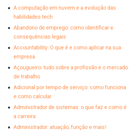
ultrapassar R$ 30.000,00. Há oportunidades
A computação em nuvem e a evolução das
de progressão para cargos de
habilidades tech
superintendente, coordenador-geral ou
Abandono de emprego: como identificar e
diretor, além de especializações em diversas
consequências legais
áreas de atuação.
Accountability: O que é e como aplicar na sua
empresa
Açougueiro: tudo sobre a profissão e o mercado
de trabalho
Adicional por tempo de serviço: como funciona
e como calcular
Administrador de sistemas: o que faz e como é
a carreira
Administrador: atuação, função e mais!