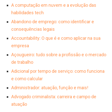
de suporte técnico é um passo fundamental
documentar todos os processos.
A computação em nuvem e a evolução das
contínuo e habilidade para gerenciar
para desenvolver as competências
habilidades tech
expectativas. Entre os principais desafios,
necessárias e consolidar uma base sólida
Abandono de emprego: como identificar e
destacam-se a manutenção da alta
para a profissão.
consequências legais
disponibilidade e segurança da infraestrutura,
Accountability: O que é e como aplicar na sua
a resolução de problemas complexos em
empresa
ambientes diversos e a resposta eficaz a
Açougueiro: tudo sobre a profissão e o mercado
incidentes críticos, como vulnerabilidades de
de trabalho
dia zero.
Adicional por tempo de serviço: como funciona
e como calcular
Administrador: atuação, função e mais!
Advogado criminalista: carreira e campo de
atuação