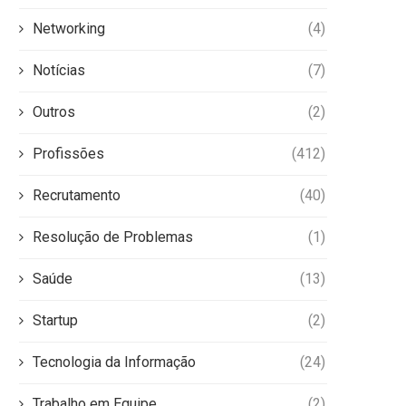
Networking
(4)
Notícias
(7)
Outros
(2)
Profissões
(412)
Recrutamento
(40)
Resolução de Problemas
(1)
Saúde
(13)
Startup
(2)
Tecnologia da Informação
(24)
Trabalho em Equipe
(2)