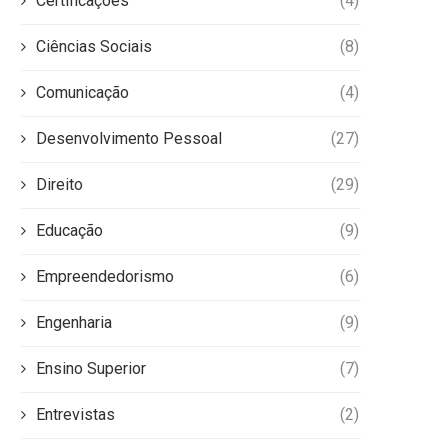
Certificações
(4)
Ciências Sociais
(8)
Comunicação
(4)
Desenvolvimento Pessoal
(27)
Direito
(29)
Educação
(9)
Empreendedorismo
(6)
Engenharia
(9)
Ensino Superior
(7)
Entrevistas
(2)