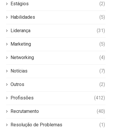
Estágios
(2)
Habilidades
(5)
Liderança
(31)
Marketing
(5)
Networking
(4)
Notícias
(7)
Outros
(2)
Profissões
(412)
Recrutamento
(40)
Resolução de Problemas
(1)