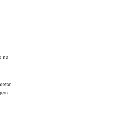
s na
setor
agem