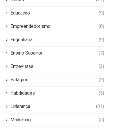
Educação
(9)
Empreendedorismo
(6)
Engenharia
(9)
Ensino Superior
(7)
Entrevistas
(2)
Estágios
(2)
Habilidades
(5)
Liderança
(31)
Marketing
(5)