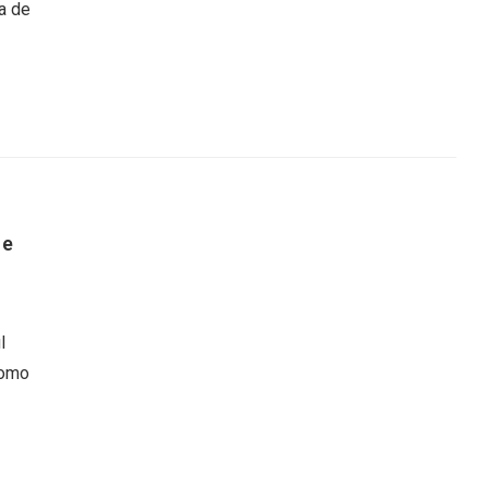
a de
 e
l
como