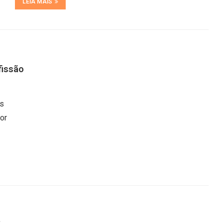
LEIA MAIS
fissão
as
or