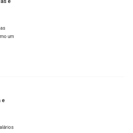
ias e
 as
como um
 e
alários