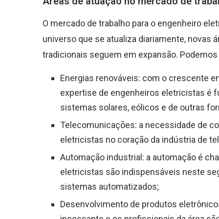
Áreas de atuação no mercado de traba
O mercado de trabalho para o engenheiro elet
universo que se atualiza diariamente, novas 
tradicionais seguem em expansão. Podemos e
Energias renováveis: com o crescente en
expertise de engenheiros eletricistas é
sistemas solares, eólicos e de outras fo
Telecomunicações: a necessidade de com
eletricistas no coração da indústria de 
Automação industrial: a automação é ch
eletricistas são indispensáveis neste se
sistemas automatizados;
Desenvolvimento de produtos eletrônicos
incessante e os profissionais da área sã