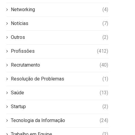
Networking
(4)
Notícias
(7)
Outros
(2)
Profissões
(412)
Recrutamento
(40)
Resolução de Problemas
(1)
Saúde
(13)
Startup
(2)
Tecnologia da Informação
(24)
Trabalho em Equipe
(2)