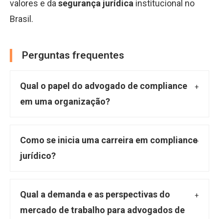
valores e da
segurança jurídica
institucional no
Brasil.
Perguntas frequentes
Qual o papel do advogado de compliance
em uma organização?
O advogado de compliance atua na prevenção,
detecção e mitigação de riscos legais e
Como se inicia uma carreira em compliance
regulatórios, garantindo que a empresa esteja
jurídico?
em conformidade com leis, normas internas e
A entrada na carreira de compliance jurídico
externas. Sua função é vital para a integridade
geralmente exige formação em Direito,
Qual a demanda e as perspectivas do
e reputação corporativa, desenvolvendo
seguida por especializações em compliance,
mercado de trabalho para advogados de
políticas, treinamentos e investigando
governança corporativa ou áreas afins.