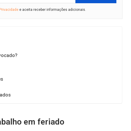
 Privacidade
e aceita receber informações adicionais.
nvocado?
es
iados
rabalho em feriado