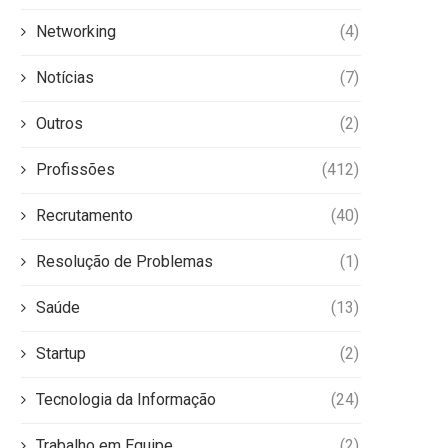
Networking
(4)
Notícias
(7)
Outros
(2)
Profissões
(412)
Recrutamento
(40)
Resolução de Problemas
(1)
Saúde
(13)
Startup
(2)
Tecnologia da Informação
(24)
Trabalho em Equipe
(2)