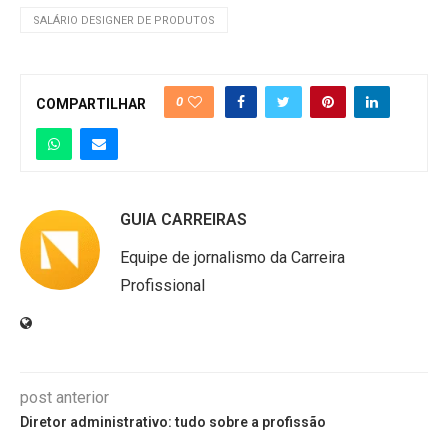
valores podem variar significativamente
SALÁRIO DESIGNER DE PRODUTOS
crescimento estável, embora com crescente
dependendo da região, da empresa e do nível
competição, e a função é cada vez mais
de experiência do profissional, com amplas
estratégica para as organizações.
0
COMPARTILHAR
oportunidades de crescimento na carreira.
GUIA CARREIRAS
Equipe de jornalismo da Carreira
Profissional
post anterior
Diretor administrativo: tudo sobre a profissão