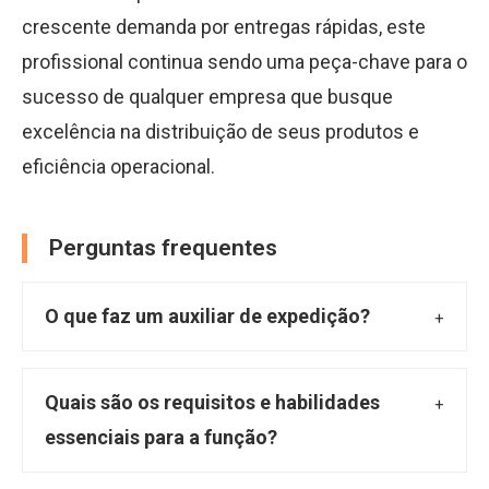
crescente demanda por entregas rápidas, este
profissional continua sendo uma peça-chave para o
sucesso de qualquer empresa que busque
excelência na distribuição de seus produtos e
eficiência operacional.
Perguntas frequentes
O que faz um auxiliar de expedição?
O auxiliar de expedição desempenha um
papel crucial na logística, sendo responsável
Quais são os requisitos e habilidades
por organizar, conferir e embalar produtos
essenciais para a função?
para envio, além de controlar estoques, emitir
Geralmente, exige-se ensino médio completo,