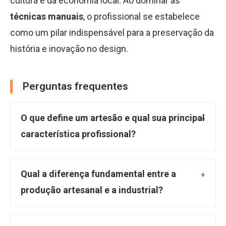
cultura e da economia local. Ao dominar as
técnicas manuais
, o profissional se estabelece
como um pilar indispensável para a preservação da
história e inovação no design.
Perguntas frequentes
O que define um artesão e qual sua principal
característica profissional?
Um artesão é um profissional dedicado à
transformação de matéria-prima em produtos
Qual a diferença fundamental entre a
acabados por meio de técnicas
produção artesanal e a industrial?
predominantemente manuais. Sua principal
A distinção primordial entre a produção
característica reside na aplicação de
artesanal e a industrial reside na metodologia.