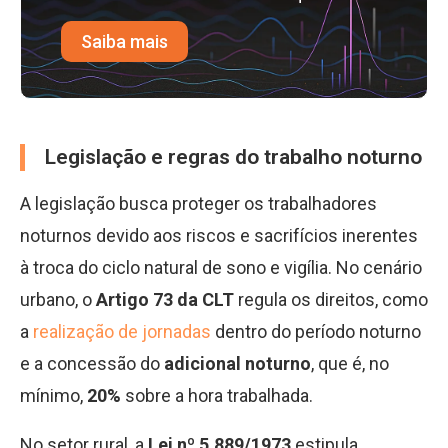
Saiba mais
Legislação e regras do trabalho noturno
A legislação busca proteger os trabalhadores
noturnos devido aos riscos e sacrifícios inerentes
à troca do ciclo natural de sono e vigília. No cenário
urbano, o
Artigo 73 da CLT
regula os direitos, como
a
realização de jornadas
dentro do período noturno
e a concessão do
adicional noturno
, que é, no
mínimo,
20%
sobre a hora trabalhada.
No setor rural, a
Lei nº 5.889/1973
estipula