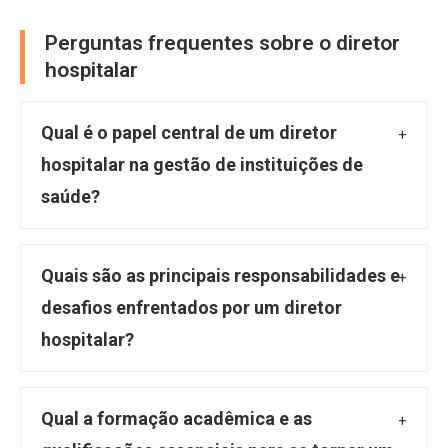
Perguntas frequentes sobre o diretor
hospitalar
Qual é o papel central de um diretor
hospitalar na gestão de instituições de
saúde?
O diretor hospitalar atua como o principal
responsável pela gestão estratégica e
Quais são as principais responsabilidades e
operacional de hospitais, clínicas e outros
desafios enfrentados por um diretor
serviços de saúde. Ele faz a ponte entre a
hospitalar?
equipe clínica e a administração, garantindo
Este profissional planeja e supervisiona o
que a assistência ao paciente funcione com
atendimento médico e a operação hospitalar,
Qual a formação acadêmica e as
qualidade, segurança, eficiência e em
define políticas e estratégias de gestão, e