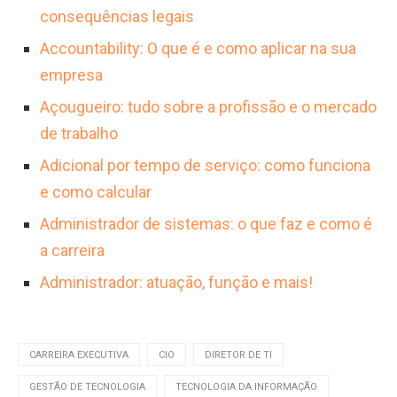
superar os R$ 100.000, além de bônus. Essa
consequências legais
variação depende significativamente do porte
Accountability: O que é e como aplicar na sua
da empresa e da experiência do profissional.
empresa
Açougueiro: tudo sobre a profissão e o mercado
de trabalho
Adicional por tempo de serviço: como funciona
e como calcular
Administrador de sistemas: o que faz e como é
a carreira
Administrador: atuação, função e mais!
CARREIRA EXECUTIVA
CIO
DIRETOR DE TI
GESTÃO DE TECNOLOGIA
TECNOLOGIA DA INFORMAÇÃO