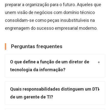
preparar a organização para o futuro. Aqueles que
unem visão de negócios com domínio técnico
consolidam-se como peças insubstituíveis na
engrenagem do sucesso empresarial moderno.
Perguntas frequentes
O que define a função de um diretor de
tecnologia da informação?
O diretor de tecnologia da informação (DTI),
também conhecido como Chief Information
Quais responsabilidades distinguem um DTI
Officer (CIO), é um executivo sênior
de um gerente de TI?
encarregado de liderar a estratégia de TI de
Enquanto o gerente de TI foca nas operações
uma organização. Sua principal