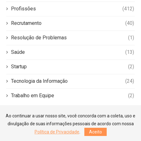
Profissões
(412)
Recrutamento
(40)
Resolução de Problemas
(1)
Saúde
(13)
Startup
(2)
Tecnologia da Informação
(24)
Trabalho em Equipe
(2)
Ao continuar a usar nosso site, você concorda com a coleta, uso e
divulgação de suas informações pessoais de acordo com nossa
Política de Privacidade
.
Aceito
©2026 — Guia Carreiras. Todos os direitos reservados.