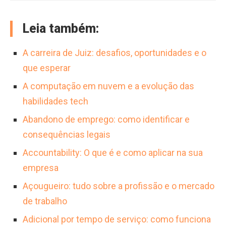
A carreira oferece remuneração competitiva,
O profissional também gerencia equipes e
adaptando-se continuamente às ameaças em
amplas oportunidades de crescimento e
assegura a conformidade com
evolução no ciberespaço para proteger a
Leia também:
segurança no emprego. É uma posição
regulamentações.
organização contra ataques sofisticados e
estratégica na organização, com tarefas
A carreira de Juiz: desafios, oportunidades e o
garantir a continuidade operacional.
desafiadoras e relevantes, sendo essencial
que esperar
para a proteção dos ativos digitais no cenário
A computação em nuvem e a evolução das
de ciberataques.
habilidades tech
Abandono de emprego: como identificar e
consequências legais
Accountability: O que é e como aplicar na sua
empresa
Açougueiro: tudo sobre a profissão e o mercado
de trabalho
Adicional por tempo de serviço: como funciona