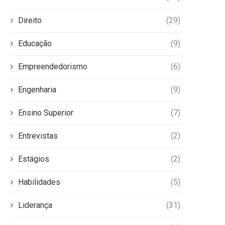
Direito
(29)
Educação
(9)
Empreendedorismo
(6)
Engenharia
(9)
Ensino Superior
(7)
Entrevistas
(2)
Estágios
(2)
Habilidades
(5)
Liderança
(31)