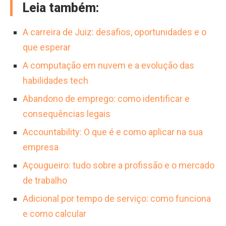
de expectativas das populações atendidas
Leia também:
em áreas como saúde, educação, assistência
são desafios constantes que exigem
social e moradia, esses profissionais
A carreira de Juiz: desafios, oportunidades e o
resiliência e adaptabilidade.
fomentam a inclusão, promovem a justiça
que esperar
social e fortalecem a cidadania. Seu trabalho é
A computação em nuvem e a evolução das
essencial para a construção de uma
habilidades tech
sociedade mais equitativa e com maiores
Abandono de emprego: como identificar e
oportunidades para todos.
consequências legais
Accountability: O que é e como aplicar na sua
empresa
Açougueiro: tudo sobre a profissão e o mercado
de trabalho
Adicional por tempo de serviço: como funciona
e como calcular