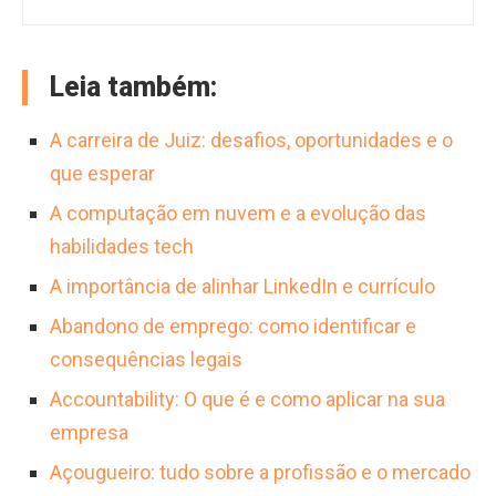
com ênfase em análise de dados e
O analista de transporte é um profissional
sistemas de gestão de frota.
operações. A profissão oferece potencial de
com alta demanda no mercado, sendo
crescimento para cargos como gerente de
Leia também:
essencial para empresas de transporte,
transportes, e os salários variam conforme a
indústrias e centros de distribuição. As
A carreira de Juiz: desafios, oportunidades e o
região e experiência em centros logísticos no
oportunidades são vastas e abrangem
que esperar
Brasil.
setores onde a gestão eficiente do fluxo de
A computação em nuvem e a evolução das
mercadorias ou pessoas é um pilar
habilidades tech
estratégico, incluindo o crescente segmento
A importância de alinhar LinkedIn e currículo
de e-commerce.
Abandono de emprego: como identificar e
consequências legais
Accountability: O que é e como aplicar na sua
empresa
Açougueiro: tudo sobre a profissão e o mercado