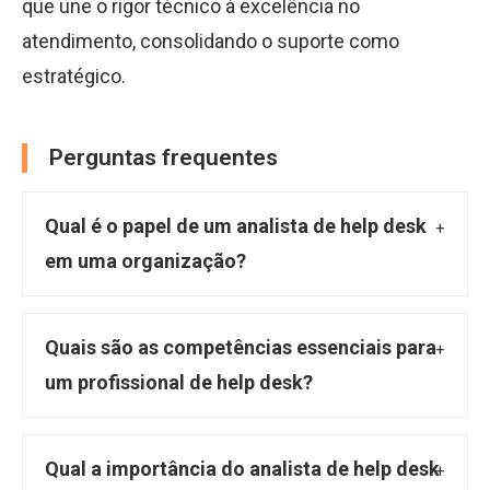
que une o rigor técnico à excelência no
atendimento, consolidando o suporte como
estratégico.
Perguntas frequentes
Qual é o papel de um analista de help desk
em uma organização?
Um analista de help desk é o profissional
responsável por oferecer suporte técnico aos
Quais são as competências essenciais para
usuários, atuando como o ponto de contato
um profissional de help desk?
inicial para problemas relacionados a
Para exercer a profissão, são necessárias
hardware, software, redes e sistemas de TI.
competências como conhecimento técnico
Qual a importância do analista de help desk
Suas funções incluem atendimento direto,
aprofundado em sistemas e infraestrutura de