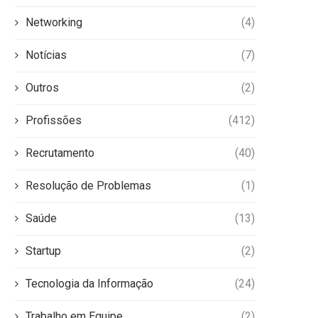
Networking
(4)
Notícias
(7)
Outros
(2)
Profissões
(412)
Recrutamento
(40)
Resolução de Problemas
(1)
Saúde
(13)
Startup
(2)
Tecnologia da Informação
(24)
Trabalho em Equipe
(2)