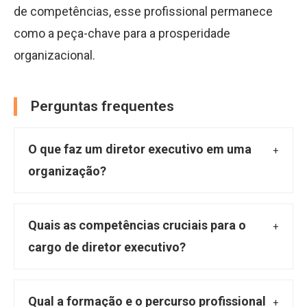
de competências, esse profissional permanece
como a peça-chave para a prosperidade
organizacional.
Perguntas frequentes
O que faz um diretor executivo em uma
organização?
O diretor executivo, ou CEO, é o principal líder
operacional e estratégico de uma
Quais as competências cruciais para o
organização. Ele é responsável por definir a
cargo de diretor executivo?
estratégia e as metas de longo prazo,
As competências mais importantes incluem
supervisionar as operações diárias, liderar
liderança e gestão de pessoas, visão
Qual a formação e o percurso profissional
equipes, gerenciar recursos e representar a