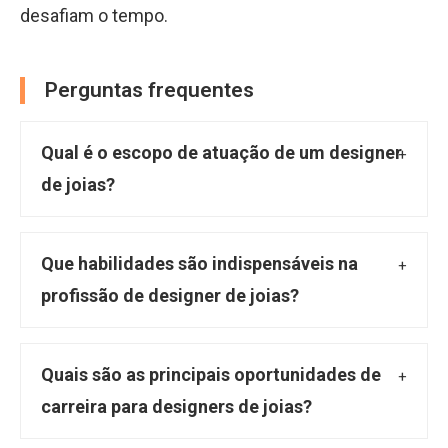
desafiam o tempo.
Perguntas frequentes
Qual é o escopo de atuação de um designer
de joias?
O designer de joias integra criatividade
artística e conhecimento técnico para
Que habilidades são indispensáveis na
conceber e supervisionar a produção de
profissão de designer de joias?
peças únicas. Sua função abrange desde o
Profissionais da área necessitam de um
desenvolvimento de esboços e a atribuição
apurado senso estético, criatividade
Quais são as principais oportunidades de
de significado a coleções, considerando
constante e habilidade para desenhar. É
carreira para designers de joias?
formas, estilos e materiais, até a supervisão
crucial possuir conhecimento técnico
As oportunidades para um designer de joias
da fabricação em colaboração com ourives e