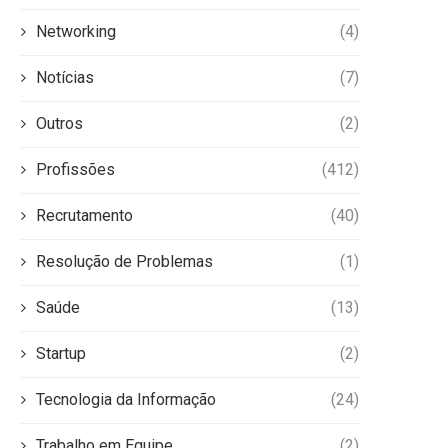
Networking
(4)
Notícias
(7)
Outros
(2)
Profissões
(412)
Recrutamento
(40)
Resolução de Problemas
(1)
Saúde
(13)
Startup
(2)
Tecnologia da Informação
(24)
Trabalho em Equipe
(2)