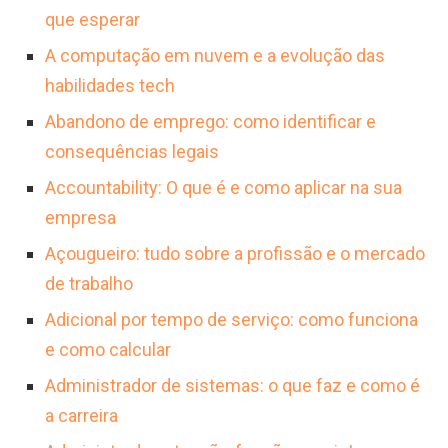
e, posteriormente, graduação em
que esperar
diversas especialidades, embora a
enfermagem, o que permite assumir funções
A computação em nuvem e a evolução das
remuneração possa variar significativamente
de maior complexidade e responsabilidade,
habilidades tech
conforme a região e a instituição
como a de enfermeiro. Além disso, a
Abandono de emprego: como identificar e
empregadora.
experiência prática é valiosa e pode levar a
consequências legais
cargos de liderança em equipes de
Accountability: O que é e como aplicar na sua
enfermagem ou especializações em áreas
empresa
como geriatria, pediatria ou saúde mental,
Açougueiro: tudo sobre a profissão e o mercado
ampliando o leque de atuação.
de trabalho
Adicional por tempo de serviço: como funciona
e como calcular
Administrador de sistemas: o que faz e como é
a carreira