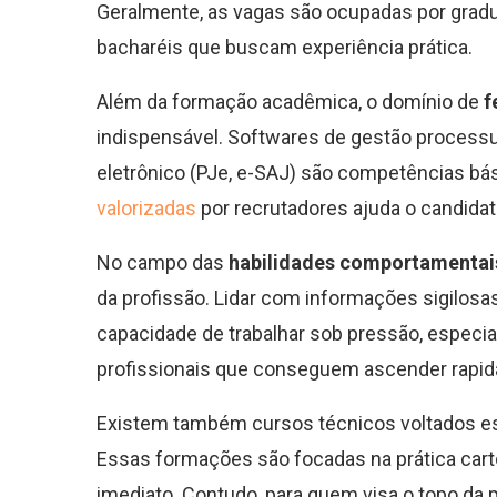
Geralmente, as vagas são ocupadas por gradua
bacharéis que buscam experiência prática.
Além da formação acadêmica, o domínio de
f
indispensável. Softwares de gestão processu
eletrônico (PJe, e-SAJ) são competências bá
valorizadas
por recrutadores ajuda o candida
No campo das
habilidades comportamentai
da profissão. Lidar com informações sigilosas
capacidade de trabalhar sob pressão, especia
profissionais que conseguem ascender rapida
Existem também cursos técnicos voltados e
Essas formações são focadas na prática cartor
imediato. Contudo, para quem visa o topo da 