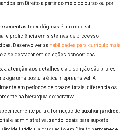
ndos em Direito a partir do meio do curso ou por
erramentas tecnológicas
é um requisito
al e proficiência em sistemas de processo
sicas. Desenvolver as
habilidades para currículo mais
to a se destacar em seleções concorridas.
s
, a
atenção aos detalhes
e a discrição são pilares
 exige uma postura ética irrepreensível. A
lmente em períodos de prazos fatais, diferencia os
mente na hierarquia corporativa.
specificamente para a formação de
auxiliar jurídico
.
ial e administrativa, sendo ideais para suporte
pirâmide jurídica, a graduação em Direito permanece