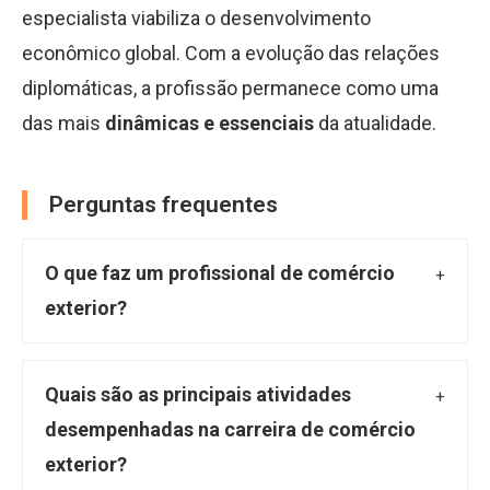
especialista viabiliza o desenvolvimento
econômico global. Com a evolução das relações
diplomáticas, a profissão permanece como uma
das mais
dinâmicas e essenciais
da atualidade.
Perguntas frequentes
O que faz um profissional de comércio
exterior?
O profissional de comércio exterior atua como
facilitador e gestor de processos complexos
Quais são as principais atividades
de compra, venda, importação e exportação
desempenhadas na carreira de comércio
de bens e serviços entre diferentes países.
exterior?
Ele gerencia desde a identificação de