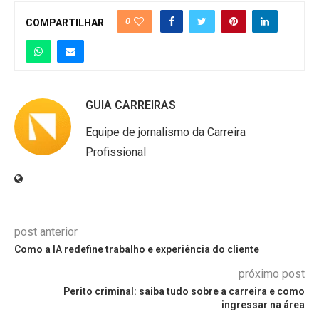
de análise de riscos, negociação intercultural,
0
COMPARTILHAR
proatividade diante de cenários globais
voláteis e domínio de leis de
importação/exportação e acordos
internacionais como a OMC.
GUIA CARREIRAS
Equipe de jornalismo da Carreira
Profissional
post anterior
Como a IA redefine trabalho e experiência do cliente
próximo post
Perito criminal: saiba tudo sobre a carreira e como
ingressar na área