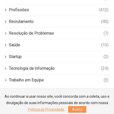
Profissões
(412)
Recrutamento
(40)
Resolução de Problemas
(1)
Saúde
(13)
Startup
(2)
Tecnologia da Informação
(24)
Trabalho em Equipe
(2)
Ao continuar a usar nosso site, você concorda com a coleta, uso e
divulgação de suas informações pessoais de acordo com nossa
Política de Privacidade
.
Aceito
©2026 — Guia Carreiras. Todos os direitos reservados.