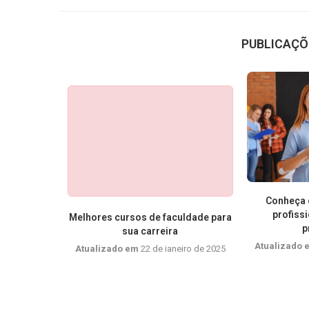
PUBLICAÇÕ
antes que
Conheça 
rreira
profiss
Melhores cursos de faculdade para
p
sua carreira
rço de 2025
Atualizado
Atualizado em
22 de janeiro de 2025