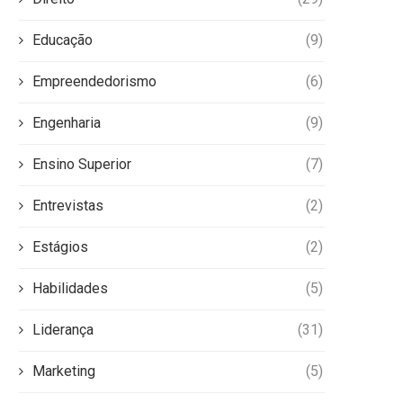
Educação
(9)
Empreendedorismo
(6)
Engenharia
(9)
Ensino Superior
(7)
Entrevistas
(2)
Estágios
(2)
Habilidades
(5)
Liderança
(31)
Marketing
(5)