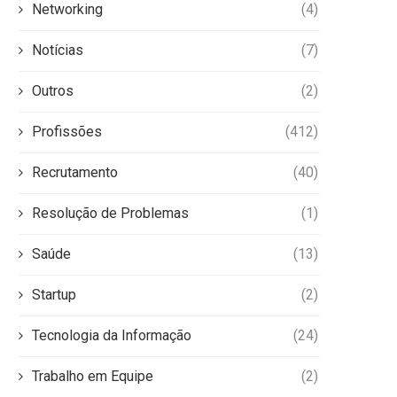
Networking
(4)
Notícias
(7)
Outros
(2)
Profissões
(412)
Recrutamento
(40)
Resolução de Problemas
(1)
Saúde
(13)
Diferença entre MBA e Pós-
Ensino Superior: importânci
Graduação: entenda agora!
estrutura e mais!
Startup
(2)
Atualizado em
30 de janeiro de 2025
Atualizado em
20 de março de 
Tecnologia da Informação
(24)
Trabalho em Equipe
(2)