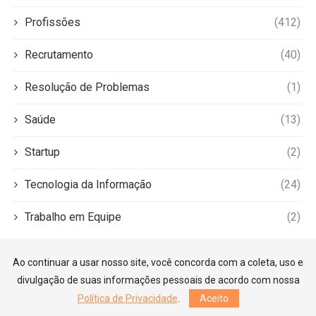
Profissões
(412)
Recrutamento
(40)
Resolução de Problemas
(1)
Saúde
(13)
Startup
(2)
Tecnologia da Informação
(24)
Trabalho em Equipe
(2)
Ao continuar a usar nosso site, você concorda com a coleta, uso e
divulgação de suas informações pessoais de acordo com nossa
Política de Privacidade
.
Aceito
©2026 — Guia Carreiras. Todos os direitos reservados.