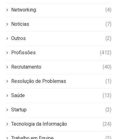
Networking
(4)
Notícias
(7)
Outros
(2)
Profissões
(412)
Recrutamento
(40)
Resolução de Problemas
(1)
Saúde
(13)
Startup
(2)
Tecnologia da Informação
(24)
Trabalho em Equipe
(2)