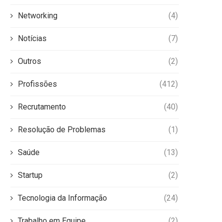
Networking
(4)
Notícias
(7)
Outros
(2)
Profissões
(412)
Recrutamento
(40)
Resolução de Problemas
(1)
Saúde
(13)
Startup
(2)
Tecnologia da Informação
(24)
Trabalho em Equipe
(2)