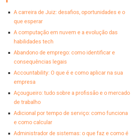
de ferramentas estatísticas e foco em
demanda pela profissão é constante em
A carreira de Juiz: desafios, oportunidades e o
melhoria contínua, além de um perfil analítico
organizações que priorizam a excelência
que esperar
e proativo.
operacional, embora os desafios incluam a
A computação em nuvem e a evolução das
necessidade de se manter atualizado com
habilidades tech
regulamentações e a preparação para
Abandono de emprego: como identificar e
certificações.
consequências legais
Accountability: O que é e como aplicar na sua
empresa
Açougueiro: tudo sobre a profissão e o mercado
de trabalho
Adicional por tempo de serviço: como funciona
e como calcular
Administrador de sistemas: o que faz e como é