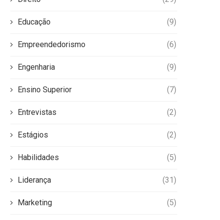
Educação
(9)
Empreendedorismo
(6)
Engenharia
(9)
Ensino Superior
(7)
Entrevistas
(2)
Estágios
(2)
Habilidades
(5)
Liderança
(31)
Marketing
(5)