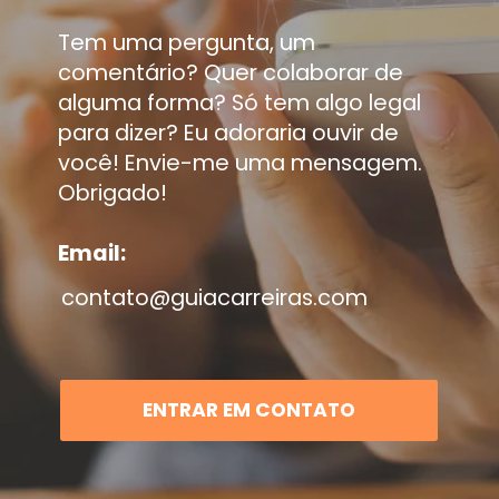
Tem uma pergunta, um
comentário? Quer colaborar de
alguma forma? Só tem algo legal
para dizer? Eu adoraria ouvir de
você! Envie-me uma mensagem.
Obrigado!
Email:
contato@guiacarreiras.com
ENTRAR EM CONTATO