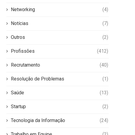
Networking
(4)
Notícias
(7)
Outros
(2)
Profissões
(412)
Recrutamento
(40)
Resolução de Problemas
(1)
Saúde
(13)
Startup
(2)
Tecnologia da Informação
(24)
Trabalho em Equipe
(2)