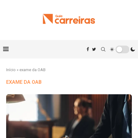
Início
»
exame da OAB
EXAME DA OAB