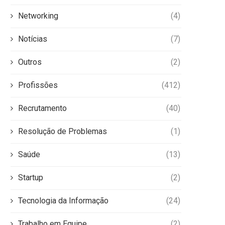
Networking
(4)
Notícias
(7)
Outros
(2)
Profissões
(412)
Recrutamento
(40)
Resolução de Problemas
(1)
Saúde
(13)
Startup
(2)
Tecnologia da Informação
(24)
Trabalho em Equipe
(2)