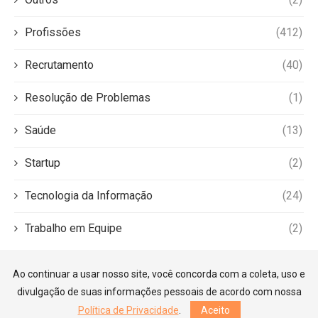
Profissões
(412)
Recrutamento
(40)
Resolução de Problemas
(1)
Saúde
(13)
Startup
(2)
Tecnologia da Informação
(24)
Trabalho em Equipe
(2)
Ao continuar a usar nosso site, você concorda com a coleta, uso e
divulgação de suas informações pessoais de acordo com nossa
Política de Privacidade
.
Aceito
©2026 — Guia Carreiras. Todos os direitos reservados.