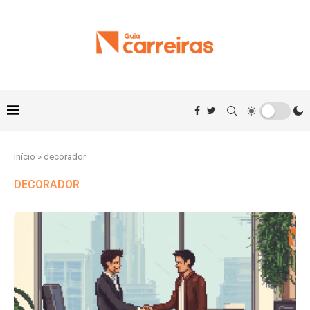
Início
»
decorador
DECORADOR