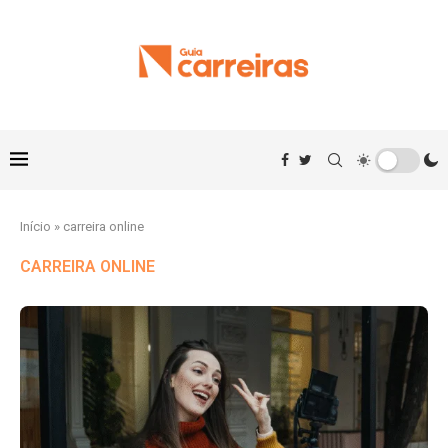
Início
»
carreira online
CARREIRA ONLINE