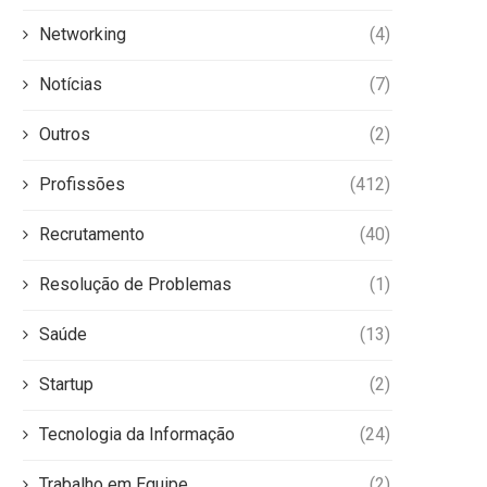
Networking
(4)
Notícias
(7)
Outros
(2)
Profissões
(412)
Recrutamento
(40)
Resolução de Problemas
(1)
Saúde
(13)
Startup
(2)
Tecnologia da Informação
(24)
Trabalho em Equipe
(2)