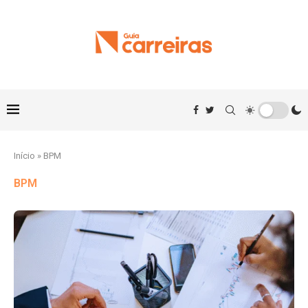
Início
»
BPM
BPM