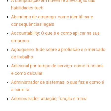
A computação em nuvem e a evolução das
profissional atua em empresas de tecnologia,
recomendado buscar cursos básicos de TI,
habilidades tech
supermercados, indústrias e outras
capacitações em sistemas ou adquirir
Abandono de emprego: como identificar e
organizações que possuem um CPD próprio,
experiência em funções de suporte técnico. A
consequências legais
prestando suporte em TI ou operações
contínua evolução tecnológica exige que o
Accountability: O que é e como aplicar na sua
administrativas.
profissional esteja sempre atualizado para se
empresa
destacar.
Açougueiro: tudo sobre a profissão e o mercado
de trabalho
Adicional por tempo de serviço: como funciona
e como calcular
Administrador de sistemas: o que faz e como é
a carreira
Administrador: atuação, função e mais!