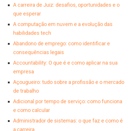
redes sociais corporativas até newsletters
A carreira de Juiz: desafios, oportunidades e o
peça-chave para a gestão de pessoas e o
digitais e podcasts. A agilidade na
que esperar
sucesso estratégico do negócio.
disseminação de informações e a capacidade
A computação em nuvem e a evolução das
de medir o engajamento digital tornaram-se
habilidades tech
aspectos cruciais da atuação, exigindo
Abandono de emprego: como identificar e
constante atualização tecnológica e
consequências legais
estratégica.
Accountability: O que é e como aplicar na sua
empresa
Açougueiro: tudo sobre a profissão e o mercado
de trabalho
Adicional por tempo de serviço: como funciona
e como calcular
Administrador de sistemas: o que faz e como é
a carreira