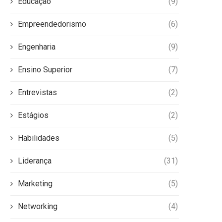
Educação
(9)
Empreendedorismo
(6)
Engenharia
(9)
Ensino Superior
(7)
Entrevistas
(2)
Estágios
(2)
Habilidades
(5)
Liderança
(31)
Marketing
(5)
Networking
(4)