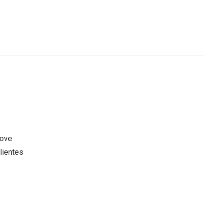
move
lientes