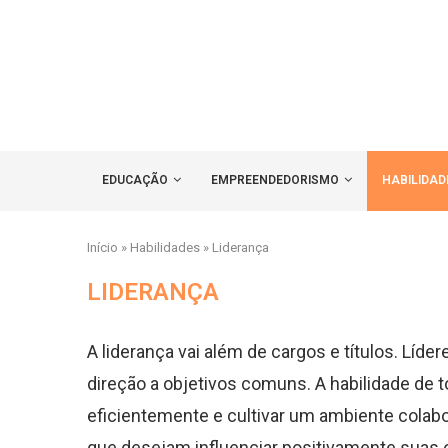
EDUCAÇÃO
EMPREENDEDORISMO
HABILIDAD
Início
»
Habilidades
»
Liderança
LIDERANÇA
A liderança vai além de cargos e títulos. Lí
direção a objetivos comuns. A habilidade de 
eficientemente e cultivar um ambiente colabor
que desejam influenciar positivamente suas 