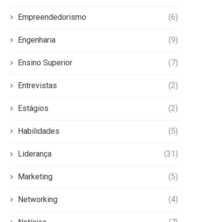
Empreendedorismo
(6)
Engenharia
(9)
Ensino Superior
(7)
Entrevistas
(2)
Estágios
(2)
Habilidades
(5)
Liderança
(31)
Marketing
(5)
Networking
(4)