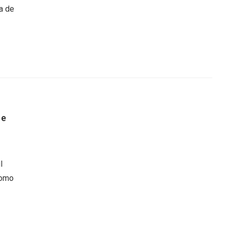
a de
 e
l
como