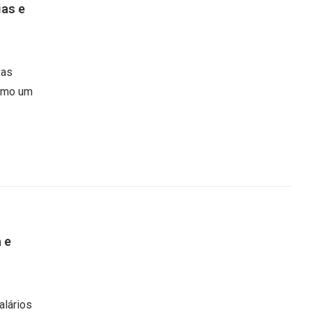
ias e
 as
como um
 e
alários