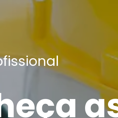
ofissional
heça a