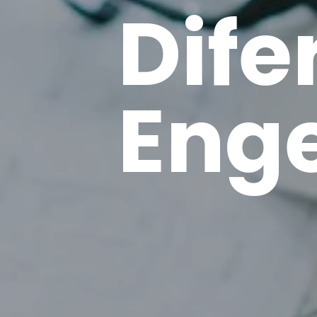
Dife
Eng