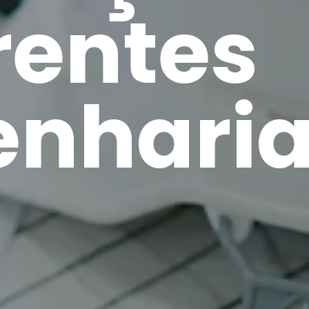
rentes
enhari